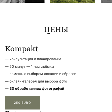
ЦЕНЫ
Kompakt
— консультация и планирование
— 50 минут — 1 час съёмки
— помощь с выбором локации и образов
— онлайн-галерея для выбора фото
—
30 обработанных фотографий
250 EURO