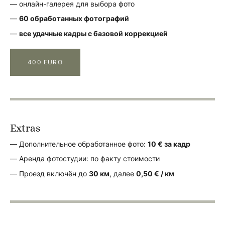
— онлайн-галерея для выбора фото
—
60 обработанных фотографий
—
все удачные кадры с базовой коррекцией
400 EURO
Extras
— Дополнительное обработанное фото:
10 € за кадр
— Аренда фотостудии: по факту стоимости
— Проезд включён до
30 км
, далее
0,50 € / км